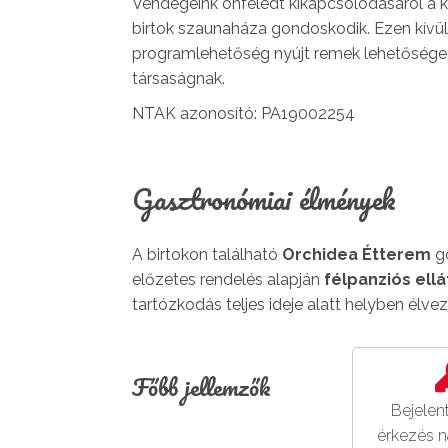
Vendégeink önfeledt kikapcsolódásáról a kö
birtok szaunaháza gondoskodik. Ezen kívü
programlehetőség nyújt remek lehetőséget
társaságnak.
NTAK azonosító: PA19002254
Gasztronómiai élmények
A birtokon található
Orchidea Étterem
go
előzetes rendelés alapján
félpanziós ellá
tartózkodás teljes ideje alatt helyben élve
Főbb jellemzők
Bejelen
érkezés n