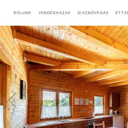
BOROSTYÁN
RÓLUNK
VENDÉGHÁZAK
DISZNÓVÁGÁS
ÉTTE
LEVENDULA
PIPACS
BOROSTYÁN
RÓZSA
LEVENDULA
SZÁZSZORSZÉP
PIPACS
LILIOM
RÓZSA
MARGARÉTA I.
SZÁZSZORSZÉP
NEFELEJCS I.
LILIOM
MARGARÉTA II. ÉS NEFELEJCS II.
MARGARÉTA I.
ÁLTALÁNOS SZERZŐDÉSI FELTÉTELEK
NEFELEJCS I.
MARGARÉTA II. ÉS NEFELEJCS II.
ÁLTALÁNOS SZERZŐDÉSI FELTÉTELEK