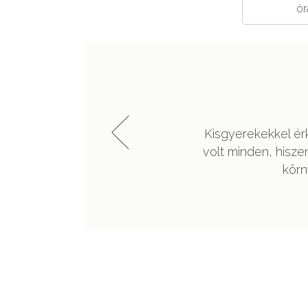
ór
 kisgyerekekkel"
, a Pipacs Vendégházban szálltunk meg. Tökéletes
pancsolási lehetőség a gyerekeknek és programok a
ak. Jövőre is találkozunk, az biztos!
Katalin