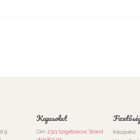
Kapcsolat
Fizetőség
et 9
Cím:
2321 Szigetbecse, Strand
Készpénz
l
utca 831/15