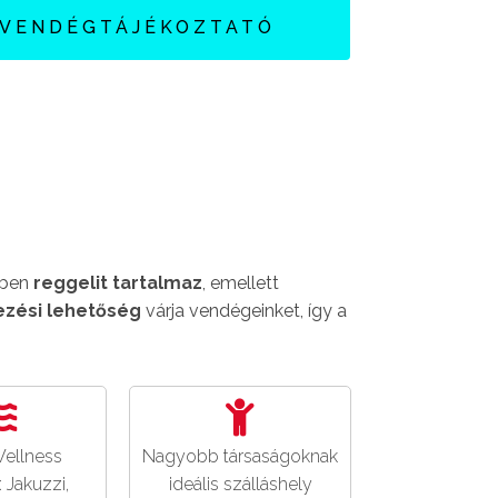
VENDÉGTÁJÉKOZTATÓ
tben
reggelit tartalmaz
, emellett
kezési lehetőség
várja vendégeinket, így a
ellness
Nagyobb társaságoknak
 Jakuzzi,
ideális szálláshely