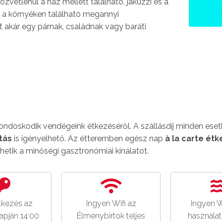
zvetlenül a ház mellett található, jakuzzi és a
l a környéken található megannyi
 akár egy párnak, családnak vagy baráti
ndoskodik vendégeink étkezéséről. A szállásdíj minden ese
tás
is igényelhető. Az étteremben egész nap
à la carte ét
zhetik a minőségi gasztronómiai kínálatot.
tkezés az
Ingyen Wifi az
Ingyen W
apján 14:00
Élménybirtok teljes
használat: