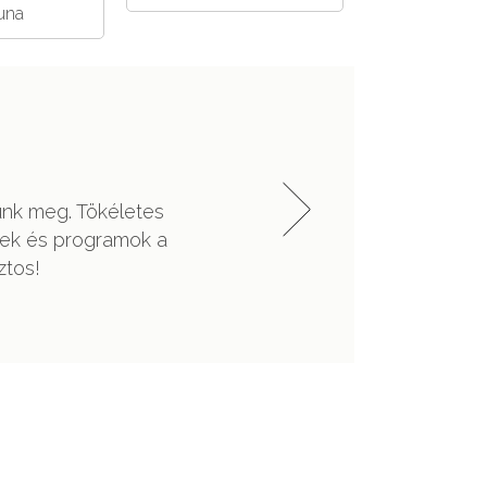
una
"Nyugodt környezet"
endezett környezet, nyugodt helyszín. Nagyon jól érez
Fanni