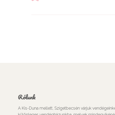
Rólunk
A Kis-Duna mellett, Szigetbecsén várjuk vendégeink
különleges vendégházunkba, melyek mindegyikéné