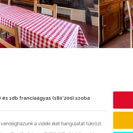
) és 1db franciaágyas (180*200) szoba
 vendégházunk a vidéki élet hangulatát tükrözi.