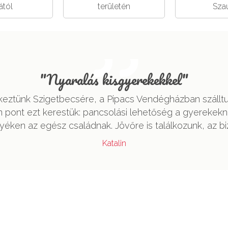
ától
területén
Sza
Tiszta r