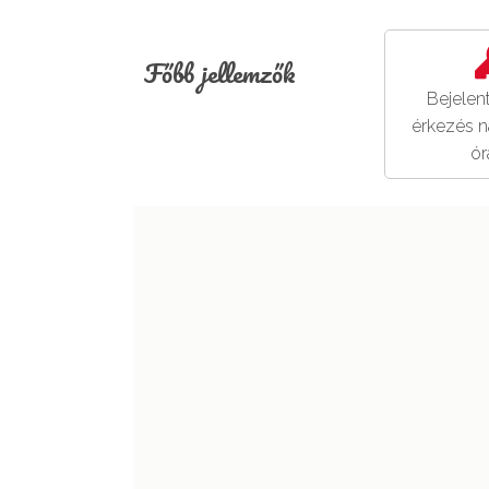
Főbb jellemzők
Bejelen
érkezés n
ór