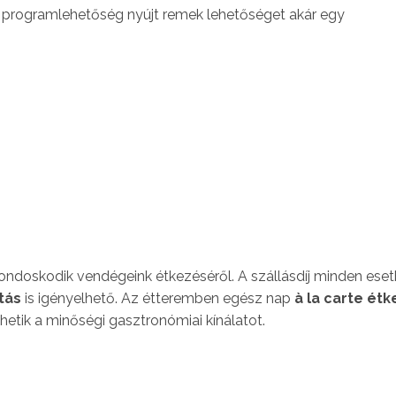
i programlehetőség nyújt remek lehetőséget akár egy
ndoskodik vendégeink étkezéséről. A szállásdíj minden ese
tás
is igényelhető. Az étteremben egész nap
à la carte ét
zhetik a minőségi gasztronómiai kínálatot.