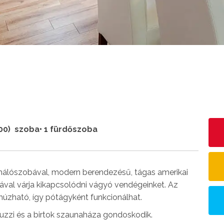
200) szoba• 1 fürdőszoba
 hálószobával, modern berendezésű, tágas amerikai
ával várja kikapcsolódni vágyó vendégeinket. Az
húzható, így pótágyként funkcionálhat.
uzzi és a birtok szaunaháza gondoskodik.