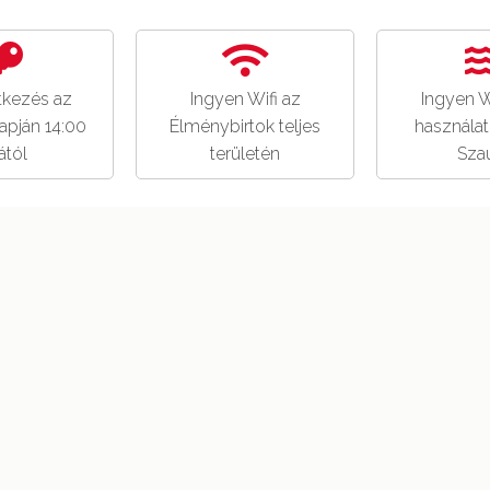
tkezés az
Ingyen Wifi az
Ingyen W
apján 14:00
Élménybirtok teljes
használat:
ától
területén
Sza