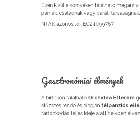
Ezen kívül a környéken található meganny
párnak, családnak vagy baráti társaságnak.
NTAK azonosító: EG24099787
Gasztronómiai élmények
A birtokon található
Orchidea Étterem
go
előzetes rendelés alapján
félpanziós ellá
tartózkodás teljes ideje alatt helyben élve