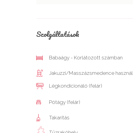
Szolgáltatások
Babaágy - Korlátozott számban
Jakuzzi/Masszázsmedence használ
Légkondicionáló (felár)
Pótágy (felár)
Takarítás
Tűzrakóhely