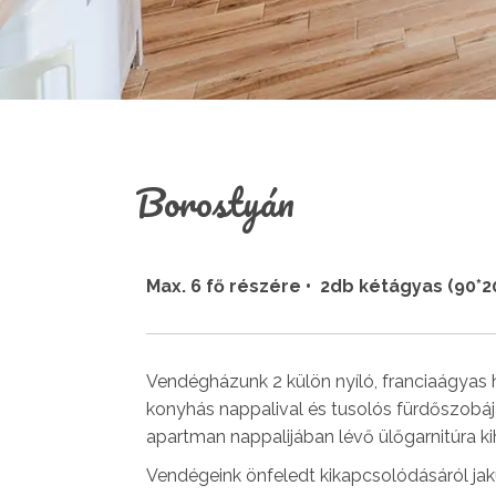
Borostyán
Max. 6 fő részére • 2db kétágyas (90*
Vendégházunk 2 külön nyíló, franciaágyas
konyhás nappalival és tusolós fürdőszobáj
apartman nappalijában lévő ülőgarnitúra ki
Vendégeink önfeledt kikapcsolódásáról jak