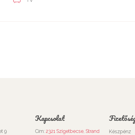
Kapcsolat
Fizetőség
et 9
Cím:
2321 Szigetbecse, Strand
Készpénz