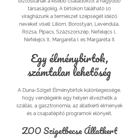
biztosítanak a kisebb családoktól a nagyobb
társaságokig. A birtokon található 10
virágházunk a természet szépségét idéző
neveket viseli: Liliom, Borostyán, Levendula,
Rózsa, Pipacs, Százszorszép, Nefelejcs I.,
Nefelejcs II., Margaréta I. és Margaréta II.
Egy élménybirtok,
számtalan lehetőség
A Duna-Sziget Élménybirtok különlegessége,
hogy vendégeink egy helyen élvezhetik a
szállás, a gasztronómia, az állatkerti élmények
és a csapatépítő programok előnyeit.
ZOO Szigetbecse Állatkert