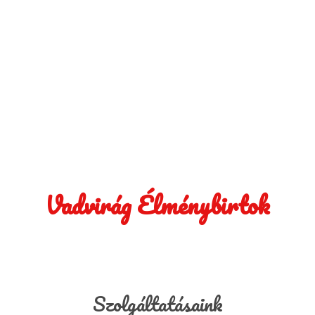
Vadvirág Élménybirtok
Szolgáltatásaink