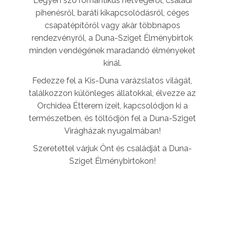
Legyen szó romantikus hétvégéről, családi
pihenésről, baráti kikapcsolódásról, céges
csapatépítőről vagy akár többnapos
rendezvényről, a Duna-Sziget Élménybirtok
minden vendégének maradandó élményeket
kínál.
Fedezze fel a Kis-Duna varázslatos világát,
találkozzon különleges állatokkal, élvezze az
Orchidea Étterem ízeit, kapcsolódjon ki a
természetben, és töltődjön fel a Duna-Sziget
Virágházak nyugalmában!
Szeretettel várjuk Önt és családját a Duna-
Sziget Élménybirtokon!