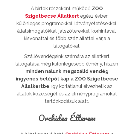
A birtok részeként működő
ZOO
Szigetbecse Állatkert
egész évben
különleges programokkal, látványetetésekkel,
állatsimogatókkal, játszóterekkel, körhintával,
kisvonattal és több száz állattal várja a
látogatókat.
Szállóvendégeink számára az állatkert
látogatása még különlegesebb élmény, hiszen
minden nálunk megszálló vendég
ingyenes belépőt kap a ZOO Szigetbecse
Állatkertbe
, így korlátlanul élvezhetik az
állatok közelségét és az élményprogramokat
tartózkodásuk alatt.
Orchidea Étterem