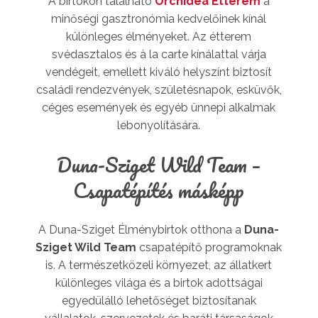
A birtokon található
Orchidea Étterem
a
minőségi gasztronómia kedvelőinek kínál
különleges élményeket. Az étterem
svédasztalos és à la carte kínálattal várja
vendégeit, emellett kiváló helyszínt biztosít
családi rendezvények, születésnapok, esküvők,
céges események és egyéb ünnepi alkalmak
lebonyolítására.
Duna-Sziget Wild Team –
Csapatépítés másképp
A Duna-Sziget Élménybirtok otthona a
Duna-
Sziget Wild Team
csapatépítő programoknak
is. A természetközeli környezet, az állatkert
különleges világa és a birtok adottságai
egyedülálló lehetőséget biztosítanak