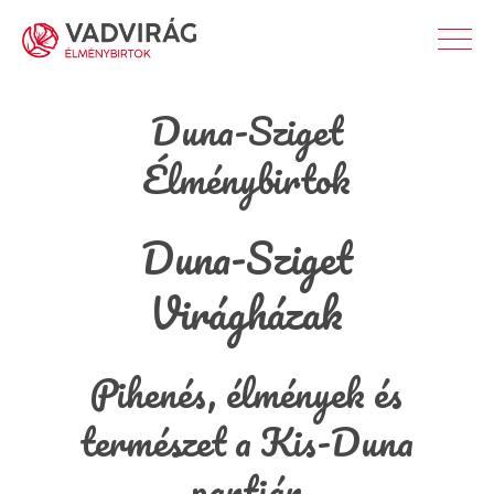
Duna-Sziget
Élménybirtok
Duna-Sziget
Virágházak
Pihenés, élmények és
természet a Kis-Duna
partján