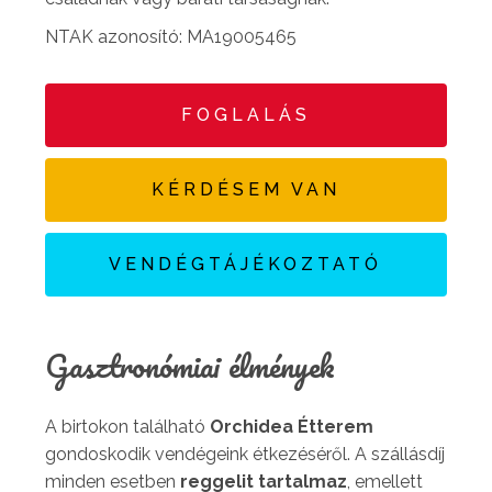
NTAK azonosító: MA19005465
FOGLALÁS
KÉRDÉSEM VAN
VENDÉGTÁJÉKOZTATÓ
Gasztronómiai élmények
A birtokon található
Orchidea Étterem
gondoskodik vendégeink étkezéséről. A szállásdíj
minden esetben
reggelit tartalmaz
, emellett