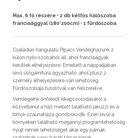
Max. 6 fő részére • 2 db kétfős hálószoba
franciaággyal (180*200cm) • 1 fürdőszoba
Családias hangulatú Pipacs Vendégházunk 2
külön nyíló szobából áll, ahol franciaágyak
kerültek elhelyezésre. Emellett a nappalijában
lévő ülőgarnitúra ágyazható, ahol plusz 2
személy elhelyezésére van lehetőség.
Fürdőszobája tusolóval van felszerelve.
Vendégeink önfeledt kikapcsolódásáról a
közvetlenül a ház mellett található jakuzzi és a
birtok szaunaháza gondoskodik. Ezen kívül a
környéken található megannyi programlehetőség
nyújt remek lehetőséget akár egy párnak,
családnak vagy baráti társaságnak.